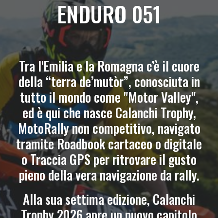
ENDURO 051
Tra l'Emilia e la Romagna c’è il cuore
della “terra de’mutòr”, conosciuta in
tutto il mondo come
"
Motor Valley
"
,
ed è qui che
nasce
Calanchi Trophy,
MotoRally non competitivo, navigato
tramite
R
oadbook cartaceo
o
digitale
o Traccia GPS
per ritrovare il gusto
pieno della vera navigazione da rally.
Alla sua settima edizione, Calanchi
Trophy 2026 apre un nuovo capitolo